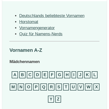
Deutschlands beliebteste Vornamen
Horstomat
Vornamengenerator
Quiz für Namens-Nerds
Vornamen A-Z
Mädchennamen
A
B
C
D
E
F
G
H
I
J
K
L
M
N
O
P
Q
R
S
T
U
V
W
X
Y
Z