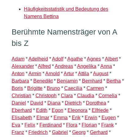
Häufigkeitsstatistik und Bedeutung des
Namens Bettina
Berühmte Namensträger von A
bis Z
Adam
*
Adelheid
*
Adolf
*
Agathe
*
Agnes
*
Albert
*
Alexander
*
Alfred
*
Andreas
*
Angelika
*
Anna
*
Anton
*
Armin
*
Arnold
*
Artur
*
Attila
*
August
*
Barbara
*
Benedikt
*
Benjamin
*
Bernhard
*
Bertha
*
Boris
*
Brigitte
*
Bruno
*
Caecilia
*
Carmen
*
Christian
*
Christoph
*
Clara
*
Claudia
*
Cornelia
*
Daniel
*
David
*
Diana
*
Dietrich
*
Dorothea
*
Eberhard
*
Edith
*
Egon
*
Eleonora
*
Elfriede
*
Elisabeth
*
Elmar
*
Emma
*
Erik
*
Erwin
*
Eugen
*
Eva
*
Felix
*
Ferdinand
*
Flora
*
Florian
*
Frank
*
Franz
*
Friedrich
*
Gabriel
*
Georg
*
Gerhard
*