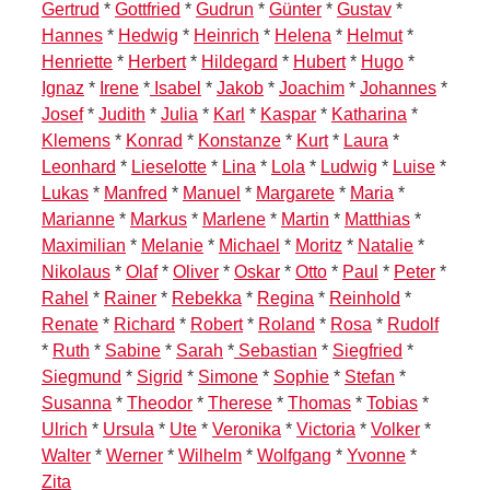
Gertrud
*
Gottfried
*
Gudrun
*
Günter
*
Gustav
*
Hannes
*
Hedwig
*
Heinrich
*
Helena
*
Helmut
*
Henriette
*
Herbert
*
Hildegard
*
Hubert
*
Hugo
*
Ignaz
*
Irene
*
Isabel
*
Jakob
*
Joachim
*
Johannes
*
Josef
*
Judith
*
Julia
*
Karl
*
Kaspar
*
Katharina
*
Klemens
*
Konrad
*
Konstanze
*
Kurt
*
Laura
*
Leonhard
*
Lieselotte
*
Lina
*
Lola
*
Ludwig
*
Luise
*
Lukas
*
Manfred
*
Manuel
*
Margarete
*
Maria
*
Marianne
*
Markus
*
Marlene
*
Martin
*
Matthias
*
Maximilian
*
Melanie
*
Michael
*
Moritz
*
Natalie
*
Nikolaus
*
Olaf
*
Oliver
*
Oskar
*
Otto
*
Paul
*
Peter
*
Rahel
*
Rainer
*
Rebekka
*
Regina
*
Reinhold
*
Renate
*
Richard
*
Robert
*
Roland
*
Rosa
*
Rudolf
*
Ruth
*
Sabine
*
Sarah
*
Sebastian
*
Siegfried
*
Siegmund
*
Sigrid
*
Simone
*
Sophie
*
Stefan
*
Susanna
*
Theodor
*
Therese
*
Thomas
*
Tobias
*
Ulrich
*
Ursula
*
Ute
*
Veronika
*
Victoria
*
Volker
*
Walter
*
Werner
*
Wilhelm
*
Wolfgang
*
Yvonne
*
Zita