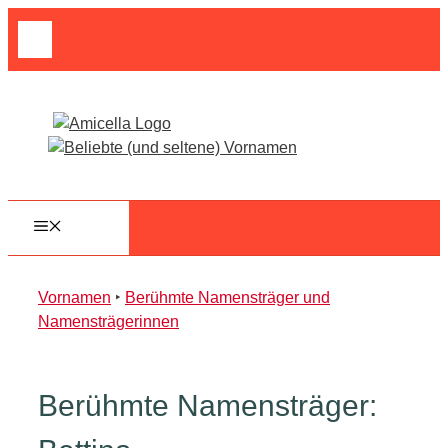
Zum
Suche
Inhalt
nach:
springen
MENÜ
Vornamen
‣
Berühmte Namensträger und
Namensträgerinnen
Berühmte Namensträger: