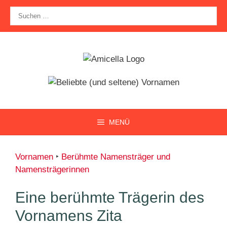
Zum
Suche
Inhalt
nach:
springen
MENÜ
Vornamen
‣
Berühmte Namensträger und
Namensträgerinnen
Eine berühmte Trägerin des
Vornamens Zita