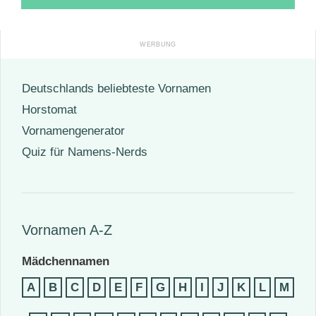
Deutschlands beliebteste Vornamen
Horstomat
Vornamengenerator
Quiz für Namens-Nerds
Vornamen A-Z
Mädchennamen
A
B
C
D
E
F
G
H
I
J
K
L
M