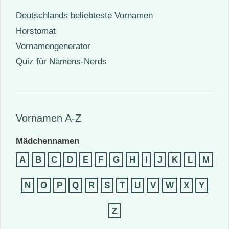
Deutschlands beliebteste Vornamen
Horstomat
Vornamengenerator
Quiz für Namens-Nerds
Vornamen A-Z
Mädchennamen
A
B
C
D
E
F
G
H
I
J
K
L
M
N
O
P
Q
R
S
T
U
V
W
X
Y
Z