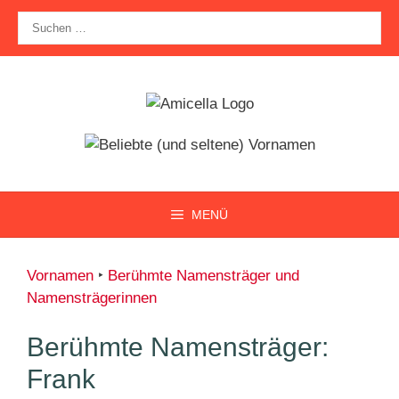
Zum
Suche
Inhalt
nach:
springen
MENÜ
Vornamen
‣
Berühmte Namensträger und
Namensträgerinnen
Berühmte Namensträger:
Frank