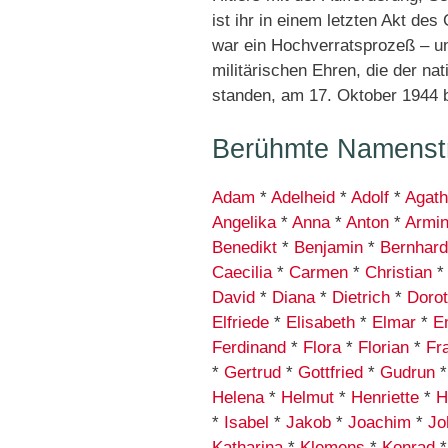
ist ihr in einem letzten Akt de
war ein Hochverratsprozeß – u
militärischen Ehren, die der n
standen, am 17. Oktober 1944 
Berühmte Namenstr
Adam
*
Adelheid
*
Adolf
*
Agat
Angelika
*
Anna
*
Anton
*
Armi
Benedikt
*
Benjamin
*
Bernhard
Caecilia
*
Carmen
*
Christian
David
*
Diana
*
Dietrich
*
Doro
Elfriede
*
Elisabeth
*
Elmar
*
E
Ferdinand
*
Flora
*
Florian
*
Fr
*
Gertrud
*
Gottfried
*
Gudrun
Helena
*
Helmut
*
Henriette
*
H
*
Isabel
*
Jakob
*
Joachim
*
Jo
Katharina
*
Klemens
*
Konrad