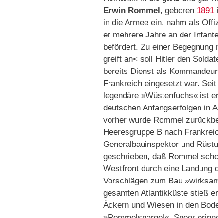
Erwin Rommel
, geboren
1891
i
in die Armee ein, nahm als Off
er mehrere Jahre an der Infant
befördert. Zu einer Begegnung 
greift an< soll Hitler den Sold
bereits Dienst als Kommandeur 
Frankreich eingesetzt war. Sei
legendäre »Wüstenfuchs« ist er
deutschen Anfangserfolgen in 
vorher wurde Rommel zurückbe
Heeresgruppe B nach Frankrei
Generalbauinspektor und Rüstun
geschrieben, daß Rommel schon 
Westfront durch eine Landung d
Vorschlägen zum Bau »wirksame
gesamten Atlantikküste stieß er
Äckern und Wiesen in den Bode
»Rommelspargel«. Speer erinner