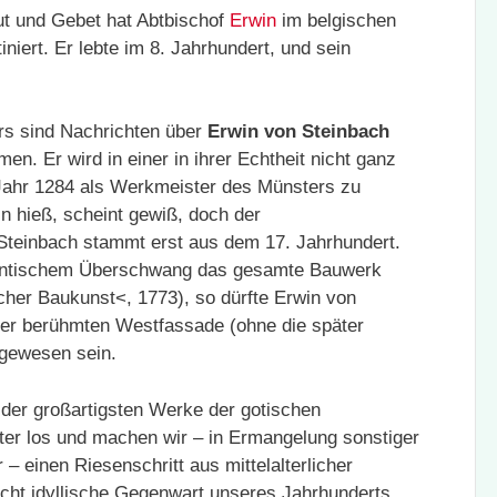
ut und Gebet hat Abtbischof
Erwin
im belgischen
iert. Er lebte im 8. Jahrhundert, und sein
ers sind Nachrichten über
Erwin von Steinbach
. Er wird in einer in ihrer Echtheit nicht ganz
ahr 1284 als Werkmeister des Münsters zu
n hieß, scheint gewiß, doch der
 Steinbach stammt erst aus dem 17. Jahrhundert.
antischem Überschwang das gesamte Bauwerk
her Baukunst<, 1773), so dürfte Erwin von
der berühmten Westfassade (ohne die später
gewesen sein.
der großartigsten Werke der gotischen
r los und machen wir – in Ermangelung sonstiger
 einen Riesenschritt aus mittelalterlicher
icht idyllische Gegenwart unseres Jahrhunderts.