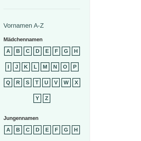
Vornamen A-Z
Mädchennamen
A
B
C
D
E
F
G
H
I
J
K
L
M
N
O
P
Q
R
S
T
U
V
W
X
Y
Z
Jungennamen
A
B
C
D
E
F
G
H