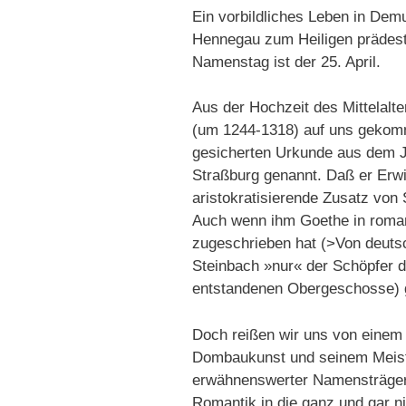
Ein vorbildliches Leben in Dem
Hennegau zum Heiligen prädestin
Namenstag ist der 25. April.
Aus der Hochzeit des Mittelalt
(um 1244-1318) auf uns gekommen
gesicherten Urkunde aus dem J
Straßburg genannt. Daß er Erwi
aristokratisierende Zusatz von
Auch wenn ihm Goethe in rom
zugeschrieben hat (>Von deutsc
Steinbach »nur« der Schöpfer 
entstandenen Obergeschosse) 
Doch reißen wir uns von einem 
Dombaukunst und seinem Meiste
erwähnenswerter Namensträger –
Romantik in die ganz und gar n