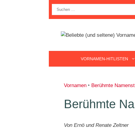
Zum
Suche
Inhalt
nach:
springen
VORNAMEN-HITLISTEN
Vornamen
‣
Berühmte Namenstr
Berühmte Na
Von Ernö und Renate Zeltner