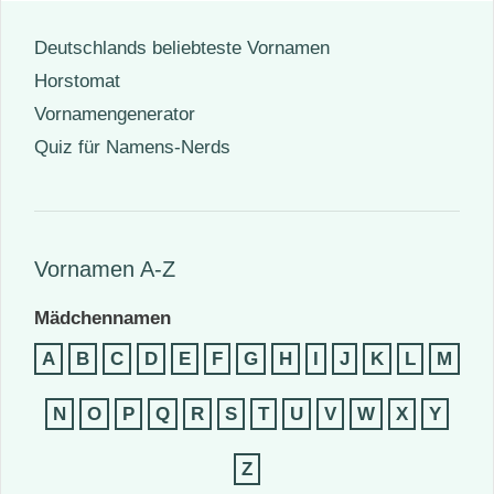
Deutschlands beliebteste Vornamen
Horstomat
Vornamengenerator
Quiz für Namens-Nerds
Vornamen A-Z
Mädchennamen
A
B
C
D
E
F
G
H
I
J
K
L
M
N
O
P
Q
R
S
T
U
V
W
X
Y
Z