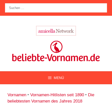
Zum
Suche
Inhalt
nach:
springen
MENÜ
Vornamen
‣
Vornamen-Hitlisten seit 1890
‣
Die
beliebtesten Vornamen des Jahres 2018