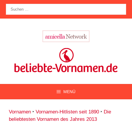
Zum
Suche
Inhalt
nach:
springen
MENÜ
Vornamen
‣
Vornamen-Hitlisten seit 1890
‣
Die
beliebtesten Vornamen des Jahres 2013