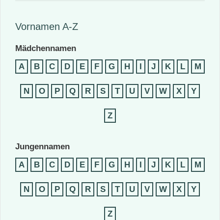
Vornamen A-Z
Mädchennamen
A
B
C
D
E
F
G
H
I
J
K
L
M
N
O
P
Q
R
S
T
U
V
W
X
Y
Z
Jungennamen
A
B
C
D
E
F
G
H
I
J
K
L
M
N
O
P
Q
R
S
T
U
V
W
X
Y
Z