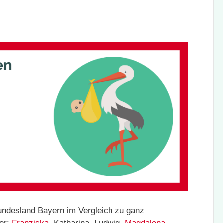
desland Bayern im Vergleich zu ganz
vor:
Franziska
, Katharina, Ludwig,
Magdalena
,