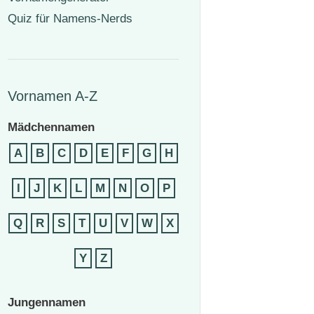
Quiz für Namens-Nerds
Vornamen A-Z
Mädchennamen
A
B
C
D
E
F
G
H
I
J
K
L
M
N
O
P
Q
R
S
T
U
V
W
X
Y
Z
Jungennamen