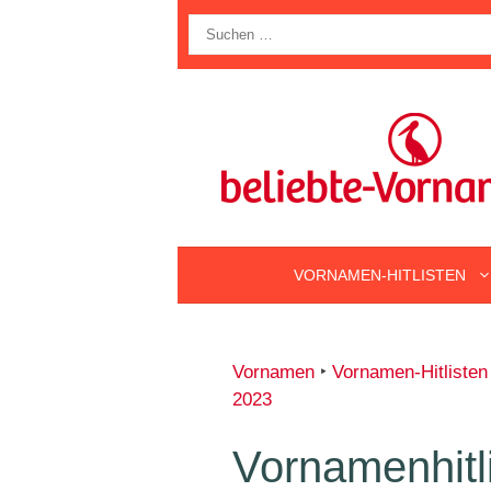
Zum
Suche
Inhalt
nach:
springen
VORNAMEN-HITLISTEN
Vornamen
‣
Vornamen-Hitlisten
2023
Vornamenhitl