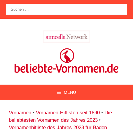
Zum
Suche
Inhalt
nach:
springen
MENÜ
Vornamen
‣
Vornamen-Hitlisten seit 1890
‣
Die
beliebtesten Vornamen des Jahres 2023
‣
Vornamenhitliste des Jahres 2023 für Baden-