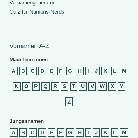
Vornamengenerator
Quiz für Namens-Nerds
Vornamen A-Z
Mädchennamen
A
B
C
D
E
F
G
H
I
J
K
L
M
N
O
P
Q
R
S
T
U
V
W
X
Y
Z
Jungennamen
A
B
C
D
E
F
G
H
I
J
K
L
M