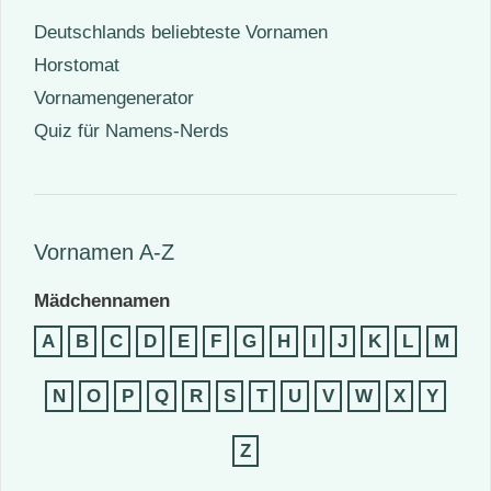
Deutschlands beliebteste Vornamen
Horstomat
Vornamengenerator
Quiz für Namens-Nerds
Vornamen A-Z
Mädchennamen
A
B
C
D
E
F
G
H
I
J
K
L
M
N
O
P
Q
R
S
T
U
V
W
X
Y
Z