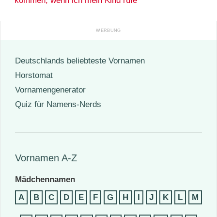
Deutschlands beliebteste Vornamen
Horstomat
Vornamengenerator
Quiz für Namens-Nerds
Vornamen A-Z
Mädchennamen
A
B
C
D
E
F
G
H
I
J
K
L
M