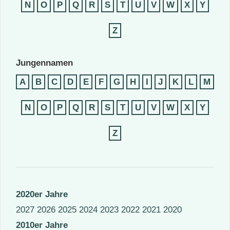
N
O
P
Q
R
S
T
U
V
W
X
Y
Z
Jungennamen
A
B
C
D
E
F
G
H
I
J
K
L
M
N
O
P
Q
R
S
T
U
V
W
X
Y
Z
2020er Jahre
2027
2026
2025
2024
2023
2022
2021
2020
2010er Jahre