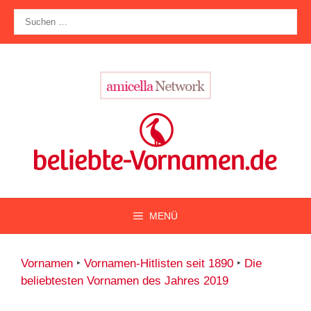
Zum
Suche
Inhalt
nach:
springen
MENÜ
Vornamen
‣
Vornamen-Hitlisten seit 1890
‣
Die
beliebtesten Vornamen des Jahres 2019