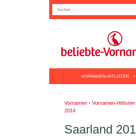
Zum
Suche
Inhalt
nach:
springen
VORNAMEN-HITLISTEN
Vornamen
‣
Vornamen-Hitlisten
2014
Saarland 2014