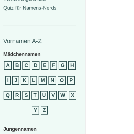
Quiz für Namens-Nerds
Vornamen A-Z
Mädchennamen
A
B
C
D
E
F
G
H
I
J
K
L
M
N
O
P
Q
R
S
T
U
V
W
X
Y
Z
Jungennamen