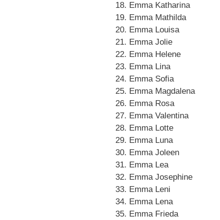
Emma Katharina
Emma Mathilda
Emma Louisa
Emma Jolie
Emma Helene
Emma Lina
Emma Sofia
Emma Magdalena
Emma Rosa
Emma Valentina
Emma Lotte
Emma Luna
Emma Joleen
Emma Lea
Emma Josephine
Emma Leni
Emma Lena
Emma Frieda