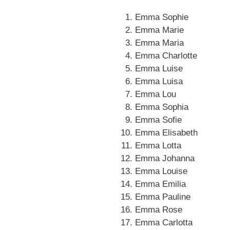
Emma Sophie
Emma Marie
Emma Maria
Emma Charlotte
Emma Luise
Emma Luisa
Emma Lou
Emma Sophia
Emma Sofie
Emma Elisabeth
Emma Lotta
Emma Johanna
Emma Louise
Emma Emilia
Emma Pauline
Emma Rose
Emma Carlotta