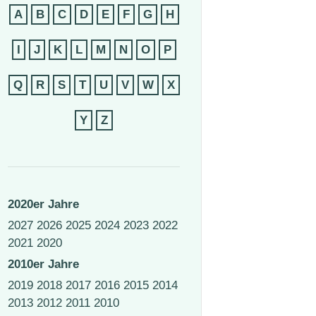
A
B
C
D
E
F
G
H
I
J
K
L
M
N
O
P
Q
R
S
T
U
V
W
X
Y
Z
2020er Jahre
2027
2026
2025
2024
2023
2022
2021
2020
2010er Jahre
2019
2018
2017
2016
2015
2014
2013
2012
2011
2010