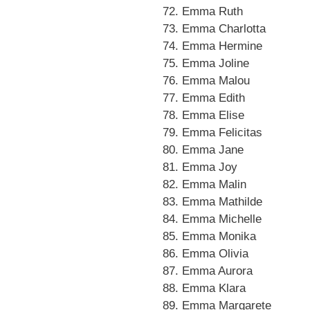
Emma Ruth
Emma Charlotta
Emma Hermine
Emma Joline
Emma Malou
Emma Edith
Emma Elise
Emma Felicitas
Emma Jane
Emma Joy
Emma Malin
Emma Mathilde
Emma Michelle
Emma Monika
Emma Olivia
Emma Aurora
Emma Klara
Emma Margarete