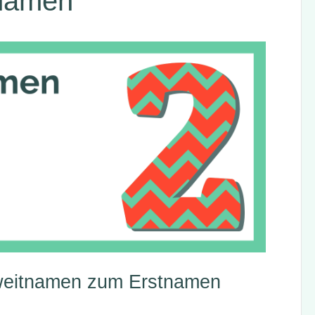
namen
Zweitnamen zum Erstnamen