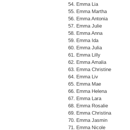
Emma Lia
Emma Martha
Emma Antonia
Emma Julie
Emma Anna
Emma Ida
Emma Julia
Emma Lilly
Emma Amalia
Emma Christine
Emma Liv
Emma Mae
Emma Helena
Emma Lara
Emma Rosalie
Emma Christina
Emma Jasmin
Emma Nicole