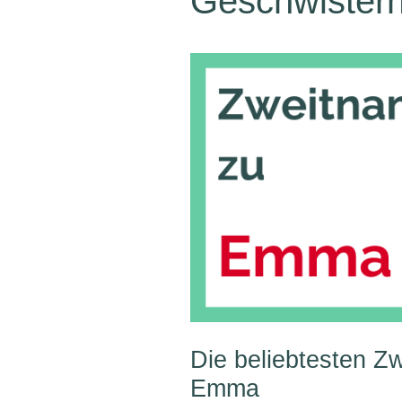
Geschwister
Die beliebtesten 
Emma