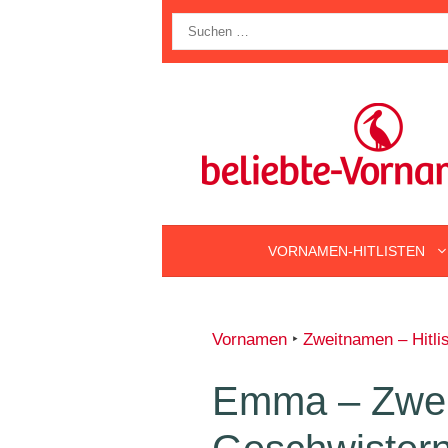
Zum
Suche
Inhalt
nach:
springen
VORNAMEN-HITLISTEN
Vornamen
‣
Zweitnamen – Hitlis
Emma – Zwe