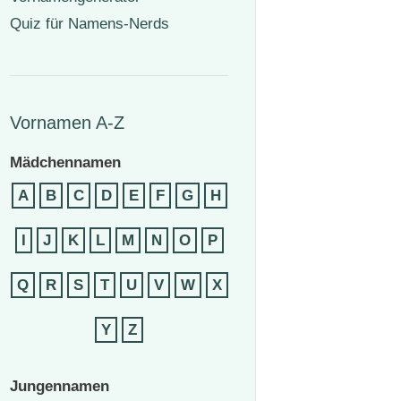
Quiz für Namens-Nerds
Vornamen A-Z
Mädchennamen
A
B
C
D
E
F
G
H
I
J
K
L
M
N
O
P
Q
R
S
T
U
V
W
X
Y
Z
Jungennamen