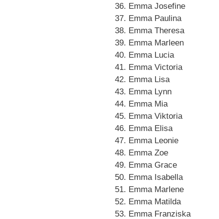
Emma Josefine
Emma Paulina
Emma Theresa
Emma Marleen
Emma Lucia
Emma Victoria
Emma Lisa
Emma Lynn
Emma Mia
Emma Viktoria
Emma Elisa
Emma Leonie
Emma Zoe
Emma Grace
Emma Isabella
Emma Marlene
Emma Matilda
Emma Franziska