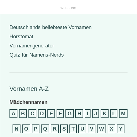
Deutschlands beliebteste Vornamen
Horstomat
Vornamengenerator
Quiz für Namens-Nerds
Vornamen A-Z
Mädchennamen
A
B
C
D
E
F
G
H
I
J
K
L
M
N
O
P
Q
R
S
T
U
V
W
X
Y