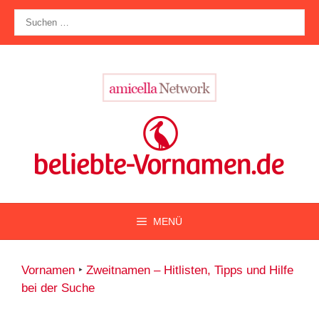
Zum
Suche
Inhalt
nach:
springen
MENÜ
Vornamen
‣
Zweitnamen – Hitlisten, Tipps und Hilfe
bei der Suche