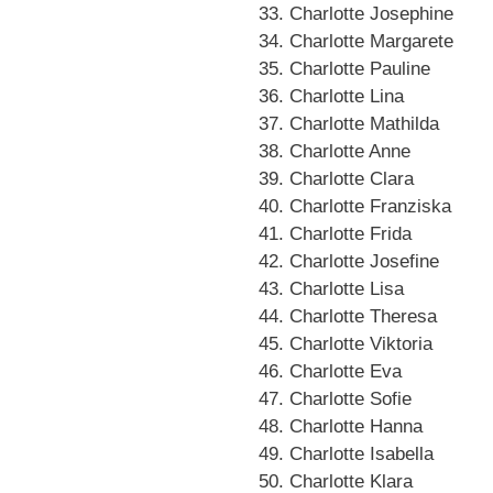
Charlotte Josephine
Charlotte Margarete
Charlotte Pauline
Charlotte Lina
Charlotte Mathilda
Charlotte Anne
Charlotte Clara
Charlotte Franziska
Charlotte Frida
Charlotte Josefine
Charlotte Lisa
Charlotte Theresa
Charlotte Viktoria
Charlotte Eva
Charlotte Sofie
Charlotte Hanna
Charlotte Isabella
Charlotte Klara