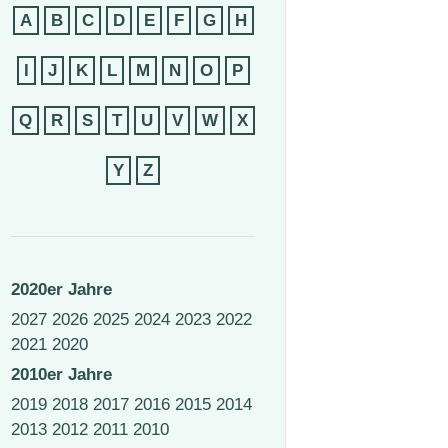
A
B
C
D
E
F
G
H
I
J
K
L
M
N
O
P
Q
R
S
T
U
V
W
X
Y
Z
2020er Jahre
2027
2026
2025
2024
2023
2022
2021
2020
2010er Jahre
2019
2018
2017
2016
2015
2014
2013
2012
2011
2010