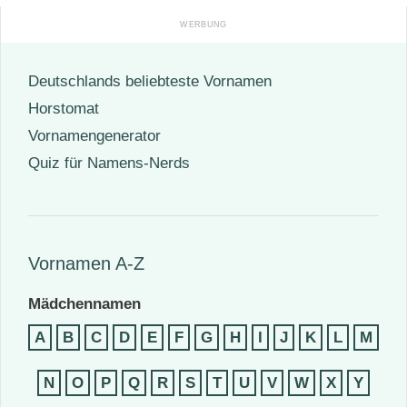
Deutschlands beliebteste Vornamen
Horstomat
Vornamengenerator
Quiz für Namens-Nerds
Vornamen A-Z
Mädchennamen
A
B
C
D
E
F
G
H
I
J
K
L
M
N
O
P
Q
R
S
T
U
V
W
X
Y