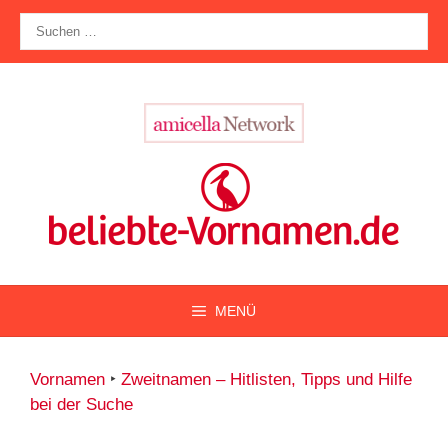
Zum
Suche
Inhalt
nach:
springen
MENÜ
Vornamen
‣
Zweitnamen – Hitlisten, Tipps und Hilfe
bei der Suche