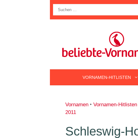
Zum
Suche
Inhalt
nach:
springen
VORNAMEN-HITLISTEN
Vornamen
‣
Vornamen-Hitlisten
2011
Schleswig-Hol