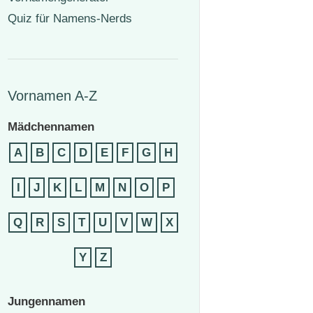
Quiz für Namens-Nerds
Vornamen A-Z
Mädchennamen
A
B
C
D
E
F
G
H
I
J
K
L
M
N
O
P
Q
R
S
T
U
V
W
X
Y
Z
Jungennamen