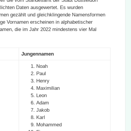
n wir die vom Standesamt der Stadt Düsseldorf
tlichten Daten ausgewertet. Es wurden
namen gezählt und gleichklingende Namensformen
ge Vornamen erscheinen in alphabetischer
rnamen, die im Jahr 2022 mindestens vier Mal
Jungennamen
Noah
Paul
Henry
Maximilian
Leon
Adam
Jakob
Karl
Mohammed