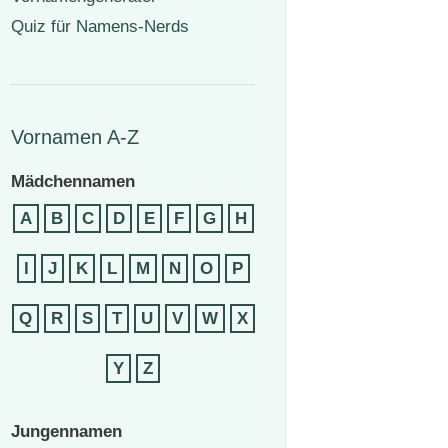
Quiz für Namens-Nerds
Vornamen A-Z
Mädchennamen
A
B
C
D
E
F
G
H
I
J
K
L
M
N
O
P
Q
R
S
T
U
V
W
X
Y
Z
Jungennamen