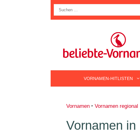
Zum
Suche
Inhalt
nach:
springen
VORNAMEN-HITLISTEN
Vornamen
‣
Vornamen regional
Vornamen in 