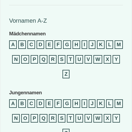
Vornamen A-Z
Mädchennamen
A
B
C
D
E
F
G
H
I
J
K
L
M
N
O
P
Q
R
S
T
U
V
W
X
Y
Z
Jungennamen
A
B
C
D
E
F
G
H
I
J
K
L
M
N
O
P
Q
R
S
T
U
V
W
X
Y