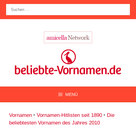
Zum
Suche
Inhalt
nach:
springen
MENÜ
Vornamen
‣
Vornamen-Hitlisten seit 1890
‣
Die
beliebtesten Vornamen des Jahres 2010