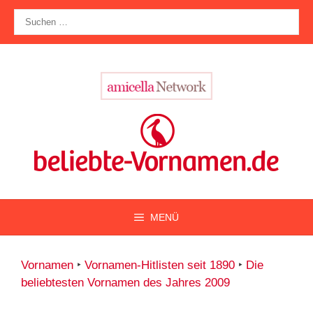
Zum
Suche
Inhalt
nach:
springen
MENÜ
Vornamen
‣
Vornamen-Hitlisten seit 1890
‣
Die
beliebtesten Vornamen des Jahres 2009