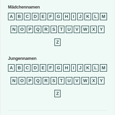
Mädchennamen
A
B
C
D
E
F
G
H
I
J
K
L
M
N
O
P
Q
R
S
T
U
V
W
X
Y
Z
Jungennamen
A
B
C
D
E
F
G
H
I
J
K
L
M
N
O
P
Q
R
S
T
U
V
W
X
Y
Z