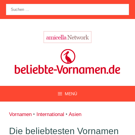
Zum
Suche
Inhalt
nach:
springen
MENÜ
Vornamen
‣
International
‣
Asien
Die beliebtesten Vornamen