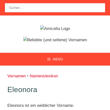
Zum
Suche
Inhalt
nach:
springen
MENÜ
Vornamen
‣
Namenslexikon
Eleonora
Eleonora ist ein weiblicher Vorname.