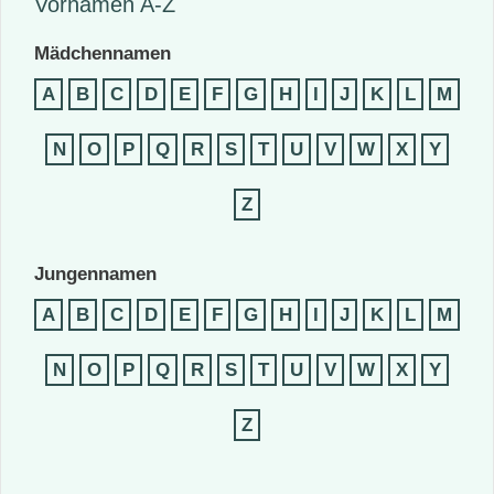
Vornamen A-Z
Mädchennamen
A
B
C
D
E
F
G
H
I
J
K
L
M
N
O
P
Q
R
S
T
U
V
W
X
Y
Z
Jungennamen
A
B
C
D
E
F
G
H
I
J
K
L
M
N
O
P
Q
R
S
T
U
V
W
X
Y
Z