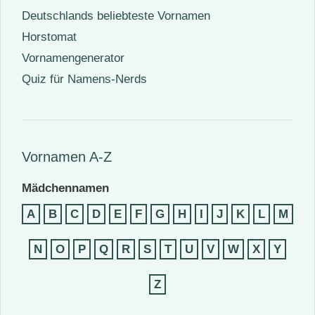
Deutschlands beliebteste Vornamen
Horstomat
Vornamengenerator
Quiz für Namens-Nerds
Vornamen A-Z
Mädchennamen
A
B
C
D
E
F
G
H
I
J
K
L
M
N
O
P
Q
R
S
T
U
V
W
X
Y
Z