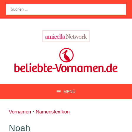
Zum
Suche
Inhalt
nach:
springen
MENÜ
Vornamen
‣
Namenslexikon
Noah