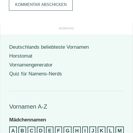
Adresse
Deutschlands beliebteste Vornamen
Horstomat
Vornamengenerator
Quiz für Namens-Nerds
Vornamen A-Z
Mädchennamen
A
B
C
D
E
F
G
H
I
J
K
L
M