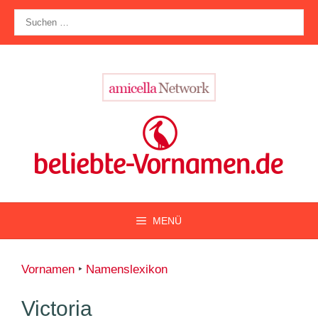
Zum
Suche
Inhalt
nach:
springen
MENÜ
Vornamen
‣
Namenslexikon
Victoria