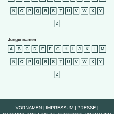
N
O
P
Q
R
S
T
U
V
W
X
Y
Z
Jungennamen
A
B
C
D
E
F
G
H
I
J
K
L
M
N
O
P
Q
R
S
T
U
V
W
X
Y
Z
VORNAMEN
|
IMPRESSUM
|
PRESSE
|