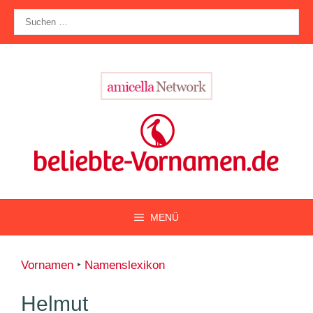
Zum
Suche
Inhalt
nach:
springen
MENÜ
Vornamen
‣
Namenslexikon
Helmut