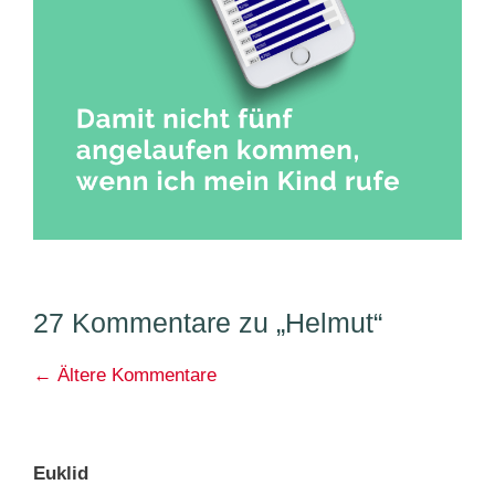
27 Kommentare zu „Helmut“
Kommentarnavigation
← Ältere Kommentare
Euklid