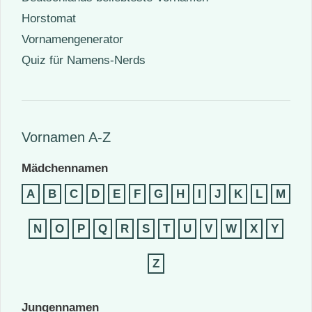
Horstomat
Vornamengenerator
Quiz für Namens-Nerds
Vornamen A-Z
Mädchennamen
A
B
C
D
E
F
G
H
I
J
K
L
M
N
O
P
Q
R
S
T
U
V
W
X
Y
Z
Jungennamen