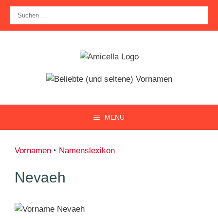
Zum
Suche
Inhalt
nach:
springen
MENÜ
Vornamen
‣
Namenslexikon
Nevaeh