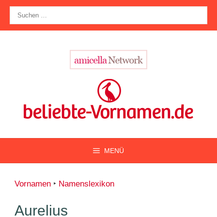
Zum
Suche
Inhalt
nach:
springen
MENÜ
Vornamen
‣
Namenslexikon
Aurelius