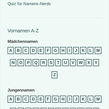
Quiz für Namens-Nerds
Vornamen A-Z
Mädchennamen
A
B
C
D
E
F
G
H
I
J
K
L
M
N
O
P
Q
R
S
T
U
V
W
X
Y
Z
Jungennamen
A
B
C
D
E
F
G
H
I
J
K
L
M