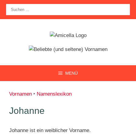
Zum
Suche
Inhalt
nach:
springen
MENÜ
Vornamen
‣
Namenslexikon
Johanne
Johanne ist ein weiblicher Vorname.