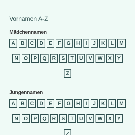
Vornamen A-Z
Mädchennamen
A
B
C
D
E
F
G
H
I
J
K
L
M
N
O
P
Q
R
S
T
U
V
W
X
Y
Z
Jungennamen
A
B
C
D
E
F
G
H
I
J
K
L
M
N
O
P
Q
R
S
T
U
V
W
X
Y
Z