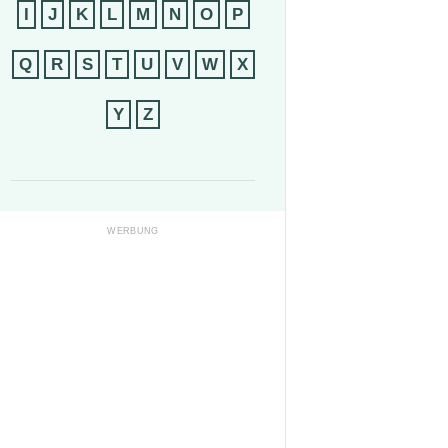
I
J
K
L
M
N
O
P
Q
R
S
T
U
V
W
X
Y
Z