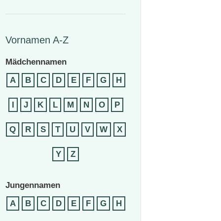
Vornamen A-Z
Mädchennamen
A
B
C
D
E
F
G
H
I
J
K
L
M
N
O
P
Q
R
S
T
U
V
W
X
Y
Z
Jungennamen
A
B
C
D
E
F
G
H