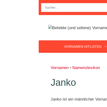
Zum
Suche
Inhalt
nach:
springen
VORNAMEN-HITLISTEN
Vornamen
‣
Namenslexikon
Janko
Janko ist ein männlicher Vorna