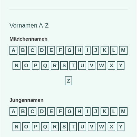
Vornamen A-Z
Mädchennamen
A
B
C
D
E
F
G
H
I
J
K
L
M
N
O
P
Q
R
S
T
U
V
W
X
Y
Z
Jungennamen
A
B
C
D
E
F
G
H
I
J
K
L
M
N
O
P
Q
R
S
T
U
V
W
X
Y