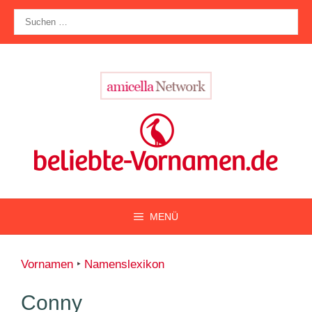
Zum
Suche
Inhalt
nach:
springen
MENÜ
Vornamen
‣
Namenslexikon
Conny