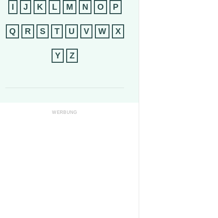
I
J
K
L
M
N
O
P
Q
R
S
T
U
V
W
X
Y
Z