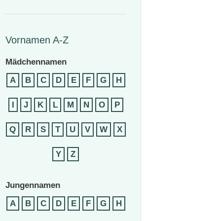
Vornamen A-Z
Mädchennamen
A
B
C
D
E
F
G
H
I
J
K
L
M
N
O
P
Q
R
S
T
U
V
W
X
Y
Z
Jungennamen
A
B
C
D
E
F
G
H