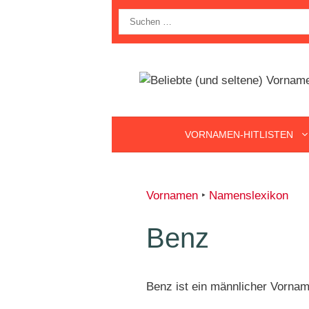
Zum
Suche
Inhalt
nach:
springen
VORNAMEN-HITLISTEN
Vornamen
‣
Namenslexikon
Benz
Benz ist ein männlicher Vornam