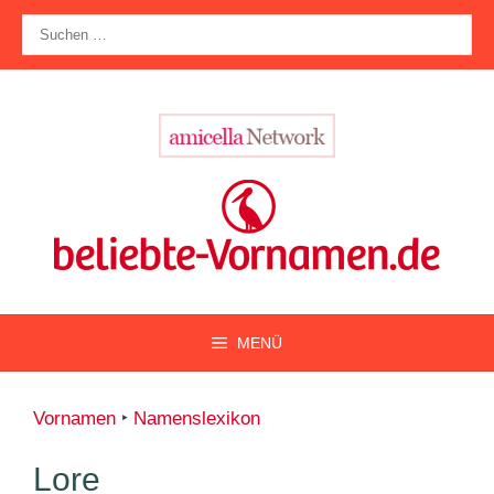
Zum
Suche
Inhalt
nach:
springen
MENÜ
Vornamen
‣
Namenslexikon
Lore