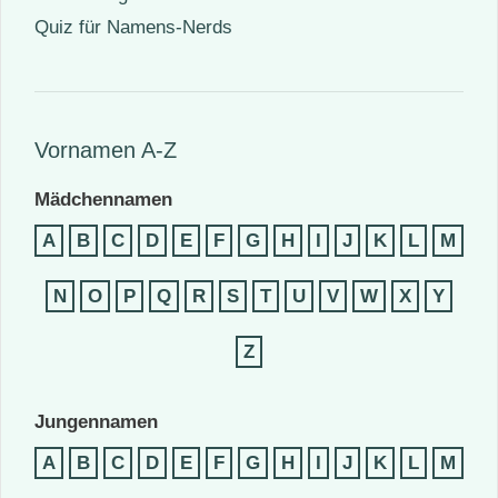
Quiz für Namens-Nerds
Vornamen A-Z
Mädchennamen
A
B
C
D
E
F
G
H
I
J
K
L
M
N
O
P
Q
R
S
T
U
V
W
X
Y
Z
Jungennamen
A
B
C
D
E
F
G
H
I
J
K
L
M