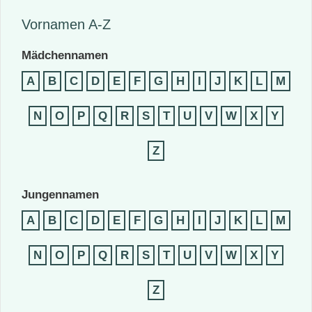
Vornamen A-Z
Mädchennamen
A
B
C
D
E
F
G
H
I
J
K
L
M
N
O
P
Q
R
S
T
U
V
W
X
Y
Z
Jungennamen
A
B
C
D
E
F
G
H
I
J
K
L
M
N
O
P
Q
R
S
T
U
V
W
X
Y
Z