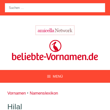
Zum
Suche
Inhalt
nach:
springen
MENÜ
Vornamen
‣
Namenslexikon
Hilal