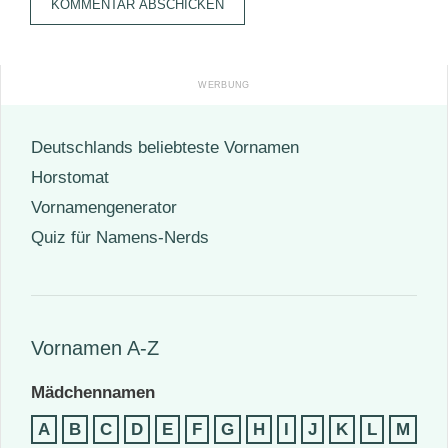
Deutschlands beliebteste Vornamen
Horstomat
Vornamengenerator
Quiz für Namens-Nerds
Vornamen A-Z
Mädchennamen
A
B
C
D
E
F
G
H
I
J
K
L
M