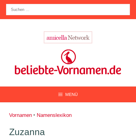
Zum
Suche
Inhalt
nach:
springen
MENÜ
Vornamen
‣
Namenslexikon
Zuzanna