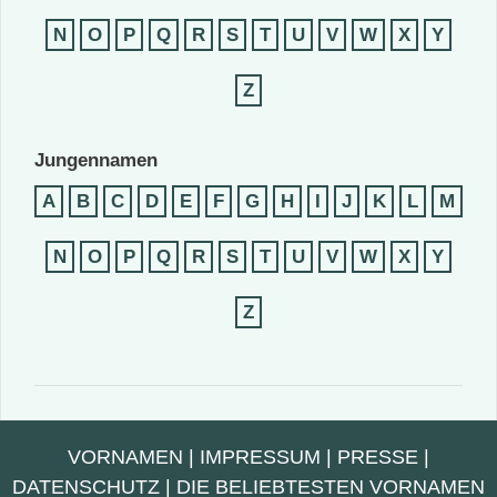
N
O
P
Q
R
S
T
U
V
W
X
Y
Z
Jungennamen
A
B
C
D
E
F
G
H
I
J
K
L
M
N
O
P
Q
R
S
T
U
V
W
X
Y
Z
VORNAMEN
|
IMPRESSUM
|
PRESSE
|
DATENSCHUTZ
|
DIE BELIEBTESTEN VORNAMEN