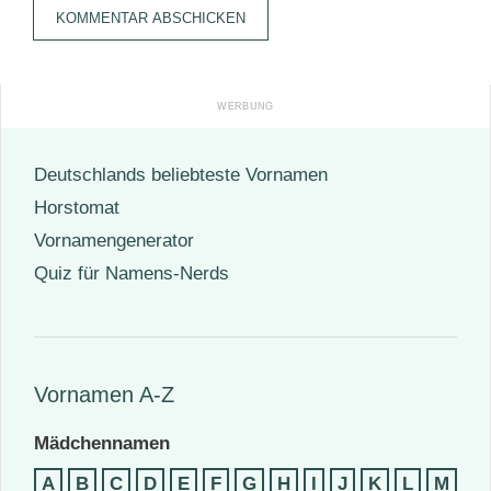
Adresse
Deutschlands beliebteste Vornamen
Horstomat
Vornamengenerator
Quiz für Namens-Nerds
Vornamen A-Z
Mädchennamen
A
B
C
D
E
F
G
H
I
J
K
L
M