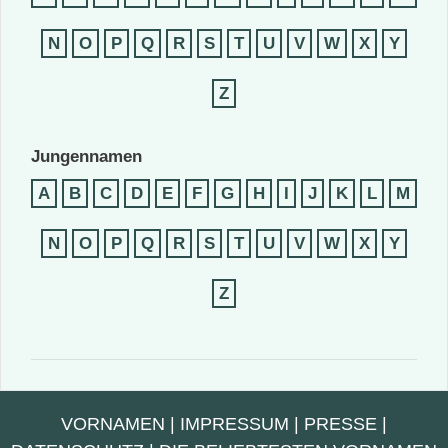
N
O
P
Q
R
S
T
U
V
W
X
Y
Z
Jungennamen
A
B
C
D
E
F
G
H
I
J
K
L
M
N
O
P
Q
R
S
T
U
V
W
X
Y
Z
VORNAMEN
|
IMPRESSUM
|
PRESSE
|