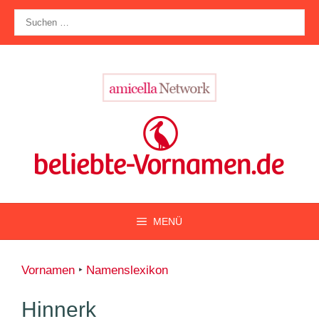
Zum
Suche
Inhalt
nach:
springen
MENÜ
Vornamen
‣
Namenslexikon
Hinnerk