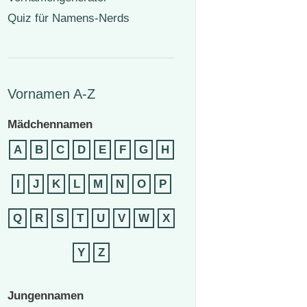
Quiz für Namens-Nerds
Vornamen A-Z
Mädchennamen
A
B
C
D
E
F
G
H
I
J
K
L
M
N
O
P
Q
R
S
T
U
V
W
X
Y
Z
Jungennamen