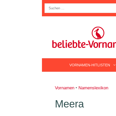
Zum
Suche
Inhalt
nach:
springen
VORNAMEN-HITLISTEN
Vornamen
‣
Namenslexikon
Meera