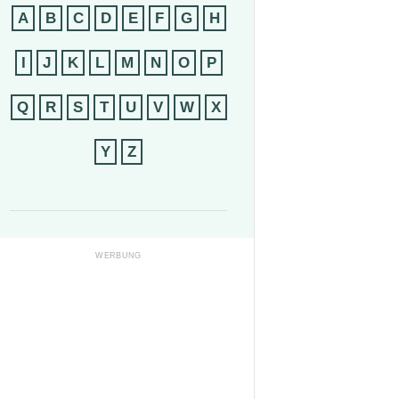
A
B
C
D
E
F
G
H
I
J
K
L
M
N
O
P
Q
R
S
T
U
V
W
X
Y
Z