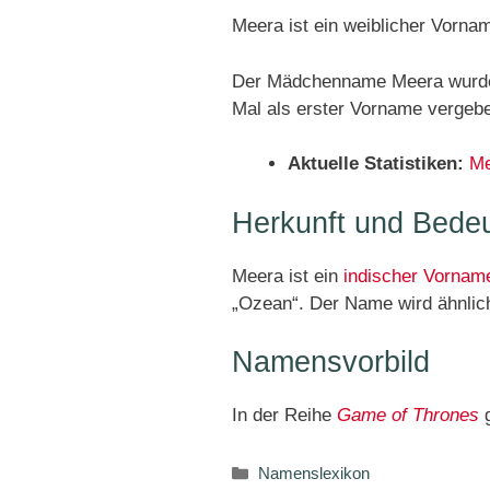
Meera ist ein weiblicher Vorna
Der Mädchenname Meera wurde 
Mal als erster Vorname vergeb
Aktuelle Statistiken:
Me
Herkunft und Bede
Meera ist ein
indischer Vornam
„Ozean“. Der Name wird ähnli
Namensvorbild
In der Reihe
Game of Thrones
g
Kategorien
Namenslexikon