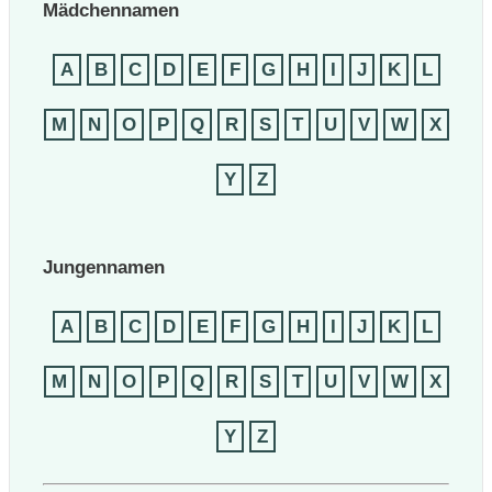
Mädchennamen
A
B
C
D
E
F
G
H
I
J
K
L
M
N
O
P
Q
R
S
T
U
V
W
X
Y
Z
Jungennamen
A
B
C
D
E
F
G
H
I
J
K
L
M
N
O
P
Q
R
S
T
U
V
W
X
Y
Z