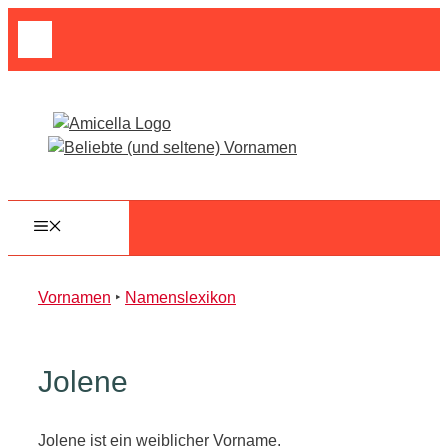
Zum
Suche
Inhalt
nach:
springen
MENÜ
Vornamen
‣
Namenslexikon
Jolene
Jolene ist ein weiblicher Vorname.