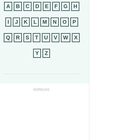
A
B
C
D
E
F
G
H
I
J
K
L
M
N
O
P
Q
R
S
T
U
V
W
X
Y
Z