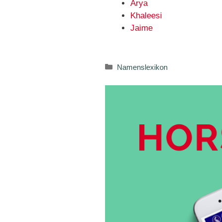
Arya
Khaleesi
Jaime
Kategorien
Namenslexikon