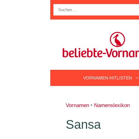
Zum
Suche
Inhalt
nach:
springen
VORNAMEN-HITLISTEN
Vornamen
‣
Namenslexikon
Sansa