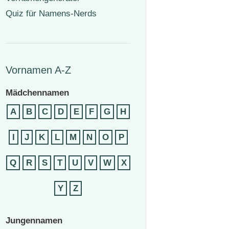
Quiz für Namens-Nerds
Vornamen A-Z
Mädchennamen
A
B
C
D
E
F
G
H
I
J
K
L
M
N
O
P
Q
R
S
T
U
V
W
X
Y
Z
Jungennamen