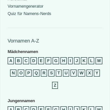
Vornamengenerator
Quiz für Namens-Nerds
Vornamen A-Z
Mädchennamen
A
B
C
D
E
F
G
H
I
J
K
L
M
N
O
P
Q
R
S
T
U
V
W
X
Y
Z
Jungennamen
A
B
C
D
E
F
G
H
I
J
K
L
M