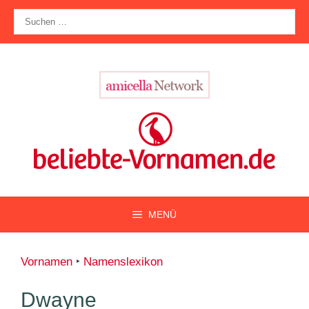
Zum
Suche
Inhalt
nach:
springen
MENÜ
Vornamen
‣
Namenslexikon
Dwayne