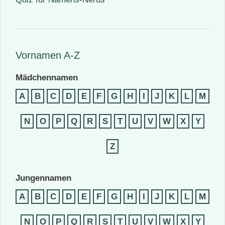
Vornamen A-Z
Mädchennamen
A
B
C
D
E
F
G
H
I
J
K
L
M
N
O
P
Q
R
S
T
U
V
W
X
Y
Z
Jungennamen
A
B
C
D
E
F
G
H
I
J
K
L
M
N
O
P
Q
R
S
T
U
V
W
X
Y