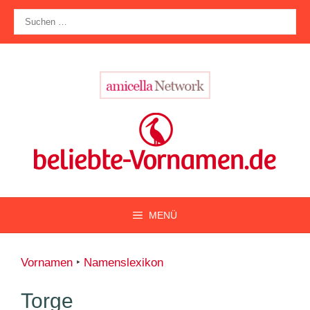
Zum
Suche
Inhalt
nach:
springen
MENÜ
Vornamen
‣
Namenslexikon
Torge