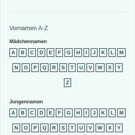
Vornamen A-Z
Mädchennamen
A
B
C
D
E
F
G
H
I
J
K
L
M
N
O
P
Q
R
S
T
U
V
W
X
Y
Z
Jungennamen
A
B
C
D
E
F
G
H
I
J
K
L
M
N
O
P
Q
R
S
T
U
V
W
X
Y