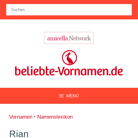
Zum
Suche
Inhalt
nach:
springen
MENÜ
Vornamen
‣
Namenslexikon
Rian