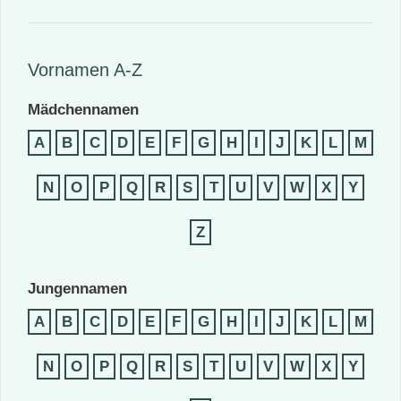
Vornamen A-Z
Mädchennamen
A
B
C
D
E
F
G
H
I
J
K
L
M
N
O
P
Q
R
S
T
U
V
W
X
Y
Z
Jungennamen
A
B
C
D
E
F
G
H
I
J
K
L
M
N
O
P
Q
R
S
T
U
V
W
X
Y