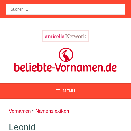
Zum
Suche
Inhalt
nach:
springen
MENÜ
Vornamen
‣
Namenslexikon
Leonid