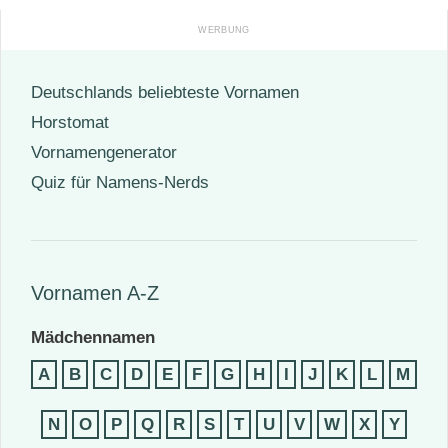
Deutschlands beliebteste Vornamen
Horstomat
Vornamengenerator
Quiz für Namens-Nerds
Vornamen A-Z
Mädchennamen
A
B
C
D
E
F
G
H
I
J
K
L
M
N
O
P
Q
R
S
T
U
V
W
X
Y