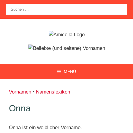
Zum
Suche
Inhalt
nach:
springen
MENÜ
Vornamen
‣
Namenslexikon
Onna
Onna ist ein weiblicher Vorname.