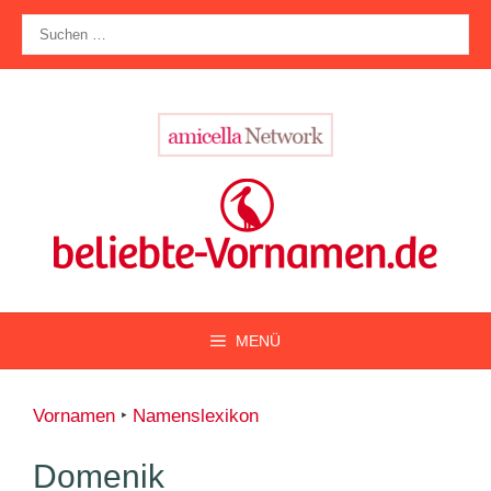
Zum
Suche
Inhalt
nach:
springen
MENÜ
Vornamen
‣
Namenslexikon
Domenik