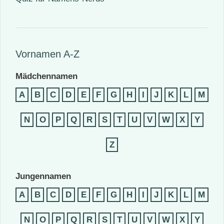
Vornamen A-Z
Mädchennamen
A
B
C
D
E
F
G
H
I
J
K
L
M
N
O
P
Q
R
S
T
U
V
W
X
Y
Z
Jungennamen
A
B
C
D
E
F
G
H
I
J
K
L
M
N
O
P
Q
R
S
T
U
V
W
X
Y