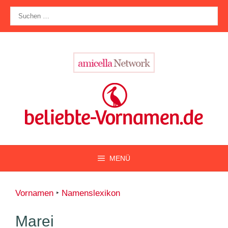
Zum
Suche
Inhalt
nach:
springen
MENÜ
Vornamen
‣
Namenslexikon
Marei