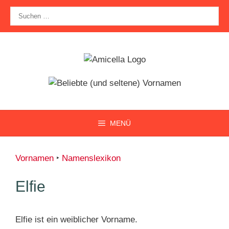
Zum
Suche
Inhalt
nach:
springen
MENÜ
Vornamen
‣
Namenslexikon
Elfie
Elfie ist ein weiblicher Vorname.