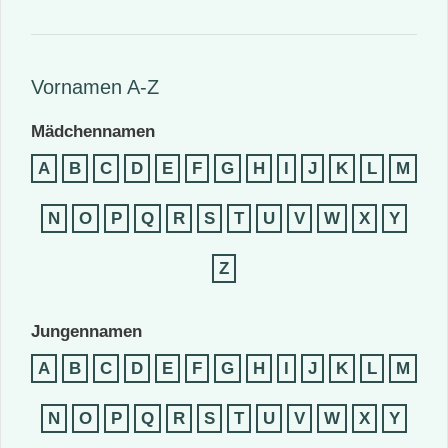
Vornamen A-Z
Mädchennamen
A
B
C
D
E
F
G
H
I
J
K
L
M
N
O
P
Q
R
S
T
U
V
W
X
Y
Z
Jungennamen
A
B
C
D
E
F
G
H
I
J
K
L
M
N
O
P
Q
R
S
T
U
V
W
X
Y