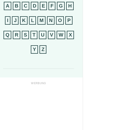
A
B
C
D
E
F
G
H
I
J
K
L
M
N
O
P
Q
R
S
T
U
V
W
X
Y
Z