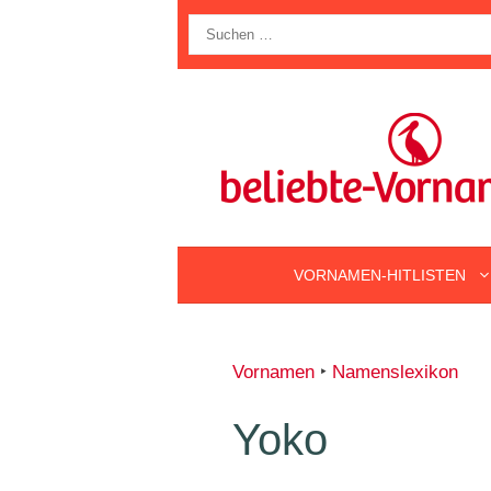
Zum
Suche
Inhalt
nach:
springen
VORNAMEN-HITLISTEN
Vornamen
‣
Namenslexikon
Yoko