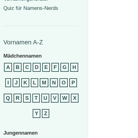
Quiz für Namens-Nerds
Vornamen A-Z
Mädchennamen
A
B
C
D
E
F
G
H
I
J
K
L
M
N
O
P
Q
R
S
T
U
V
W
X
Y
Z
Jungennamen