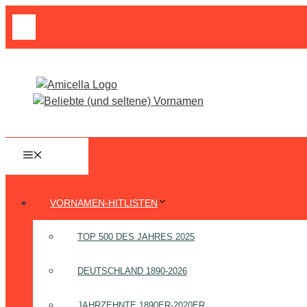
Zum
Suche
Inhalt
nach:
springen
MENÜ
VORNAMEN-HITLISTEN
TOP 500 DES JAHRES 2025
DEUTSCHLAND 1890-2026
JAHRZEHNTE 1890ER-2020ER