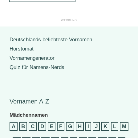
Deutschlands beliebteste Vornamen
Horstomat
Vornamengenerator
Quiz für Namens-Nerds
Vornamen A-Z
Mädchennamen
A
B
C
D
E
F
G
H
I
J
K
L
M