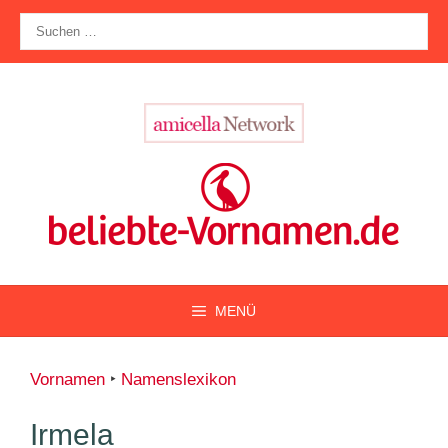
Zum
Suche
Inhalt
nach:
springen
MENÜ
Vornamen
‣
Namenslexikon
Irmela