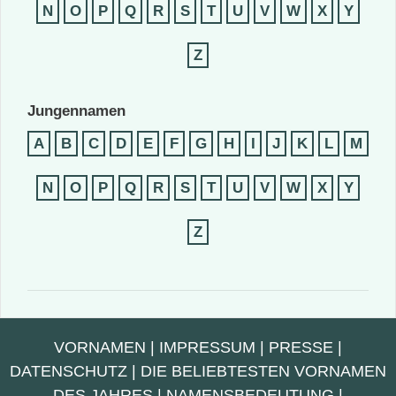
N
O
P
Q
R
S
T
U
V
W
X
Y
Z
Jungennamen
A
B
C
D
E
F
G
H
I
J
K
L
M
N
O
P
Q
R
S
T
U
V
W
X
Y
Z
VORNAMEN
|
IMPRESSUM
|
PRESSE
|
DATENSCHUTZ
|
DIE BELIEBTESTEN VORNAMEN
DES JAHRES
|
NAMENSBEDEUTUNG
|