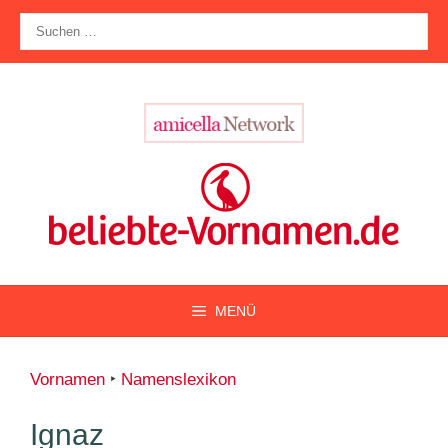
Zum
Suche
Inhalt
nach:
springen
MENÜ
Vornamen
‣
Namenslexikon
Ignaz