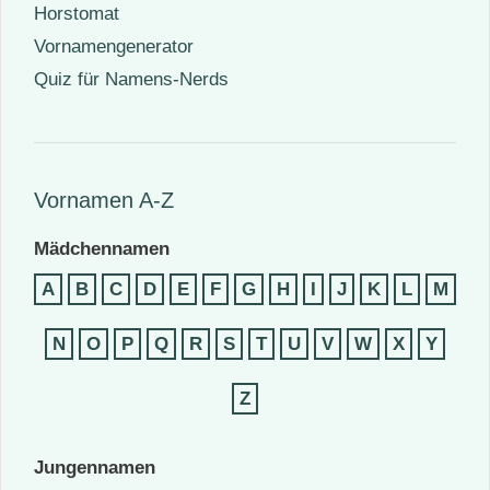
Horstomat
Vornamengenerator
Quiz für Namens-Nerds
Vornamen A-Z
Mädchennamen
A
B
C
D
E
F
G
H
I
J
K
L
M
N
O
P
Q
R
S
T
U
V
W
X
Y
Z
Jungennamen