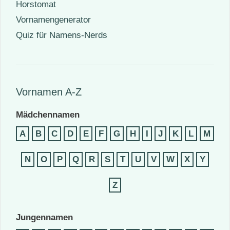
Horstomat
Vornamengenerator
Quiz für Namens-Nerds
Vornamen A-Z
Mädchennamen
A
B
C
D
E
F
G
H
I
J
K
L
M
N
O
P
Q
R
S
T
U
V
W
X
Y
Z
Jungennamen