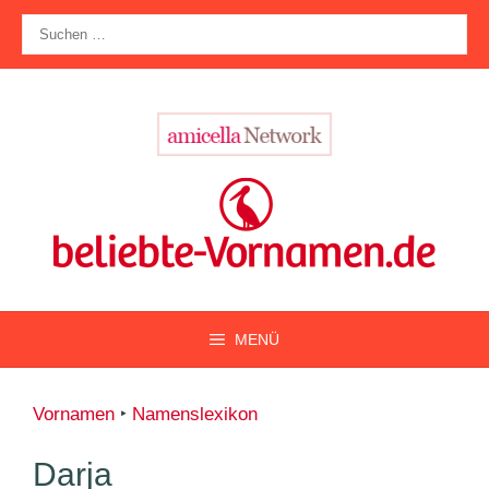
Zum
Suche
Inhalt
nach:
springen
MENÜ
Vornamen
‣
Namenslexikon
Darja